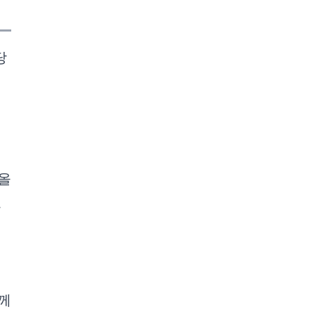
당
에
올
도
께