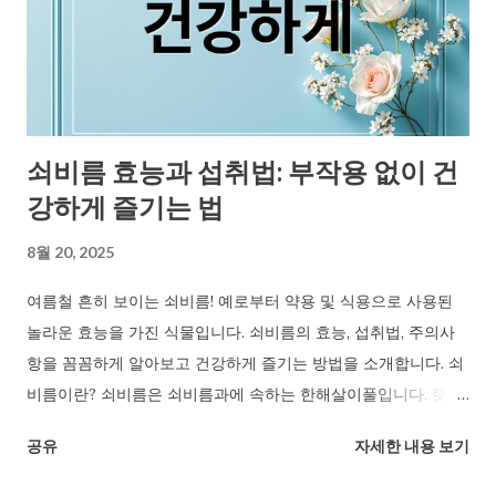
수 있어요. 하지만 간수치가 높다고 무조건 간 질환은 아니며, 수
치 변화 양상과 다른 검사 결과를 종합적으로 고려해야 정확한 진
단이 가능해요. 정상 간수치 범위와 변화 의미 건강검진 결과에서
간수치가 정상 범위를 벗어나면 걱정되죠. AST와 ALT는 간세포
안에 있다가 세포가 손상되면 혈액으로 빠져나와 수치가 높아져
쇠비름 효능과 섭취법: 부작용 없이 건
요. 보통 AST와 ALT 정상 범위는 40 IU/L 이하이지만, 검사 기
강하게 즐기는 법
관에 따라 차이가 있을 수 있어요. 간수치 상승, 원인은 다양 간수
치가 높다고 무조건 간 질환은 아니지만, 원인을 찾아보는 것이
8월 20, 2025
중요해요. 과음, 약물 복용, 비만, 당뇨병, 고지혈증 등이 대표적인
원인이며, 간염 초기 증상일 수도 있어요. 정상 범위 내 지속적 상
여름철 흔히 보이는 쇠비름! 예로부터 약용 및 식용으로 사용된
승 ...
놀라운 효능을 가진 식물입니다. 쇠비름의 효능, 섭취법, 주의사
항을 꼼꼼하게 알아보고 건강하게 즐기는 방법을 소개합니다. 쇠
비름이란? 쇠비름은 쇠비름과에 속하는 한해살이풀입니다. 햇볕
이 잘 드는 곳에서 자라며, 쌉쌀한 맛이 특징입니다. 비름나물, 오
공유
자세한 내용 보기
행초, 마치현이라고도 불립니다. 영양소 풍부 쇠비름에는 비타민
A, C, E, 칼륨, 칼슘, 마그네슘, 오메가-3 지방산 등 몸에 좋은 영양