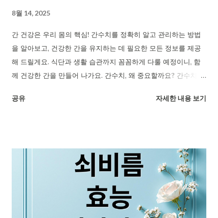
8월 14, 2025
간 건강은 우리 몸의 핵심! 간수치를 정확히 알고 관리하는 방법
을 알아보고, 건강한 간을 유지하는 데 필요한 모든 정보를 제공
해 드릴게요. 식단과 생활 습관까지 꼼꼼하게 다룰 예정이니, 함
께 건강한 간을 만들어 나가요. 간수치, 왜 중요할까요? 간수치는
간 건강 상태를 알려주는 중요한 지표예요. 간은 우리 몸에서 가
공유
자세한 내용 보기
장 큰 기관 중 하나이며, 소화, 영양소 저장, 해독 작용 등 500가
지가 넘는 기능을 수행해요. 간세포가 손상되면 효소들이 혈액으
로 흘러나오고, 이 효소 수치를 측정하는 것이 간수치 검사랍니
다. 간수치 지표, AST와 ALT 대표적인 간수치 지표는 AST와
ALT인데요. AST는 간 외 다른 장기에도 존재하지만, ALT는 주로
간에만 있어 간세포 손상을 더 정확하게 반영해요. 간염 바이러스
노출, 과음, 약물 복용, 만성 피로 등의 증상이 있을 때 간수치 검
사가 필요해요. 간수치 상승, 다양한 원인 간수치 상승은 간염, 지
방간, 약물, 알코올 손상, 간경변, 간암 등 다양한 질환을 의심할