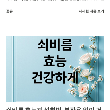
간 건강 상태를 알려주는 중요한 지표예요. 간은 우리 몸에서 가
공유
자세한 내용 보기
장 큰 기관 중 하나이며, 소화, 영양소 저장, 해독 작용 등 500가
지가 넘는 기능을 수행해요. 간세포가 손상되면 효소들이 혈액으
로 흘러나오고, 이 효소 수치를 측정하는 것이 간수치 검사랍니
다. 간수치 지표, AST와 ALT 대표적인 간수치 지표는 AST와
ALT인데요. AST는 간 외 다른 장기에도 존재하지만, ALT는 주로
간에만 있어 간세포 손상을 더 정확하게 반영해요. 간염 바이러스
노출, 과음, 약물 복용, 만성 피로 등의 증상이 있을 때 간수치 검
사가 필요해요. 간수치 상승, 다양한 원인 간수치 상승은 간염, 지
방간, 약물, 알코올 손상, 간경변, 간암 등 다양한 질환을 의심할
수 있어요. 하지만 간수치가 높다고 무조건 간 질환은 아니며, 수
치 변화 양상과 다른 검사 결과를 종합적으로 고려해야 정확한 진
단이 가능해요. 정상 간수치 범위와 변화 의미 건강검진 결과에서
간수치가 정상 범위를 벗어나면 걱정되죠. AST와 ALT는 간세포
안에 있다가 세포가 손상되면 혈액으로 빠져나와 수치가 높아져
쇠비름 효능과 섭취법: 부작용 없이 건
요. 보통 AST와 ALT 정상 범위는 40 IU/L 이하이지만, 검사 기