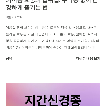
강하게 즐기는 법
관에 따라 차이가 있을 수 있어요. 간수치 상승, 원인은 다양 간수
치가 높다고 무조건 간 질환은 아니지만, 원인을 찾아보는 것이
8월 20, 2025
중요해요. 과음, 약물 복용, 비만, 당뇨병, 고지혈증 등이 대표적인
원인이며, 간염 초기 증상일 수도 있어요. 정상 범위 내 지속적 상
여름철 흔히 보이는 쇠비름! 예로부터 약용 및 식용으로 사용된
승 ...
놀라운 효능을 가진 식물입니다. 쇠비름의 효능, 섭취법, 주의사
항을 꼼꼼하게 알아보고 건강하게 즐기는 방법을 소개합니다. 쇠
비름이란? 쇠비름은 쇠비름과에 속하는 한해살이풀입니다. 햇볕
이 잘 드는 곳에서 자라며, 쌉쌀한 맛이 특징입니다. 비름나물, 오
공유
자세한 내용 보기
행초, 마치현이라고도 불립니다. 영양소 풍부 쇠비름에는 비타민
A, C, E, 칼륨, 칼슘, 마그네슘, 오메가-3 지방산 등 몸에 좋은 영양
소가 풍부하게 들어있습니다. 특히 비타민 C 함량이 높아 면역력
강화에 도움을 줄 수 있습니다. 민간요법 활용 쇠비름은 해열, 해
독, 지혈 효과가 있어 민간요법에 자주 사용되었습니다. 최근에는
당뇨나 혈압 관리에 도움이 된다는 연구 결과도 나오고 있습니다.
쇠비름 씨앗인 마치현자는 눈 건강에도 좋다고 알려져 있습니다.