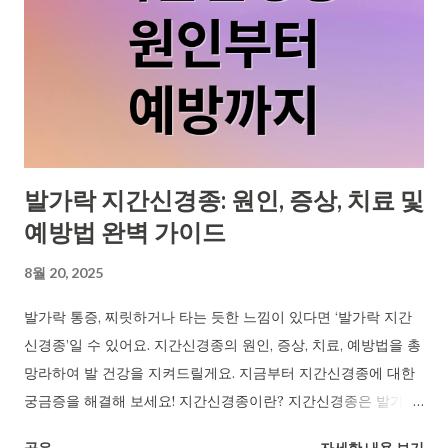
쇠비름의 주요 효능 쇠비름은 항산화, 혈관 건강, 면역력 강화, 이
뇨 작용 촉진 등 다양한 효능을 가지고 있습니다. 항산화 효과 쇠
비름에 풍부한 항산화 물질은 활성산소를 제거하여 세포 손상을
막고 노화를 늦추는 데 도움을 줍니다. 폴리페놀 성분은 암세포
성장을 억제하는 효과도 기대할 수 있습니다. 혈관 건강 개선 오
메가-3 지방산과 칼륨이 풍부하여 혈중 콜레스테롤 수치를 낮추
고 혈압을 안정시키는 데 도움을 줍니다. 심혈관 질환 예방에도
발가락 지간신경종: 원인, 증상, 치료 및
효과적입니다. 면역력 강화 비타민 A, C, E와 같은 비타민과 미네
예방법 완벽 가이드
랄이 풍부하여 면역 세포를 활성화하고 외부 바이러스나 세균으
로부터 몸을 보호하는 데 도움을 줍니다. 이뇨 작용 촉진 이뇨 작
8월 20, 2025
용을 촉진하여 체내 노폐물 배출을 돕고 부종을 완화하는 데 효과
가 있습니다. 신장 기능 개선에도 도움을 줄 수 있습니다. 뮤신 성
발가락 통증, 찌릿하거나 타는 듯한 느낌이 있다면 ‘발가락 지간
분은 장 점막을 보호하고 소화 기능을...
신경종’일 수 있어요. 지간신경종의 원인, 증상, 치료, 예방법을 총
망라하여 발 건강을 지켜드릴게요. 지금부터 지간신경종에 대한
궁금증을 해결해 보세요! 지간신경종이란? 지간신경종은 발가락
사이 신경이 압박받아 신경 주변 조직이 두꺼워지고 염증이 생기
공유
자세한 내용 보기